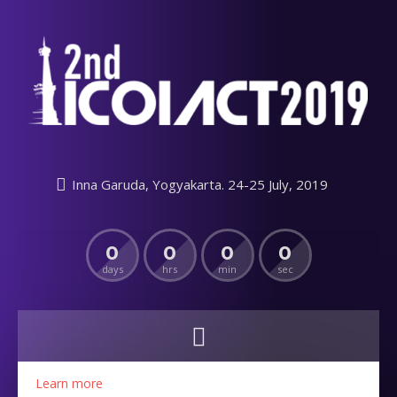
Inna Garuda, Yogyakarta. 24-25 July, 2019
0
0
0
0
days
hrs
min
sec
Learn more